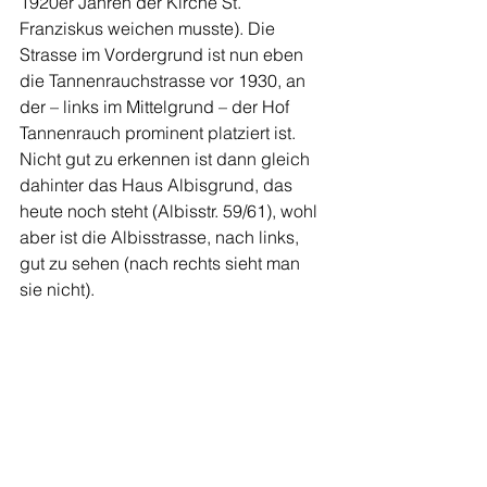
1920er Jahren der Kirche St. 
Franziskus weichen musste). Die 
Strasse im Vordergrund ist nun eben 
die Tannenrauchstrasse vor 1930, an 
der – links im Mittelgrund – der Hof 
Tannenrauch prominent platziert ist. 
Nicht gut zu erkennen ist dann gleich 
dahinter das Haus Albisgrund, das 
heute noch steht (Albisstr. 59/61), wohl 
aber ist die Albisstrasse, nach links, 
gut zu sehen (nach rechts sieht man 
sie nicht). 
Die alte Tannenrauchstrasse scheint 
auf dieser Fotografie ennet der 
Albisstrasse eine Fortsetzung zu 
haben, die geradeaus gegen die 
Rainstrasse führt: Dies ist aber der alte 
«Bogenweg», der älter ist als die 