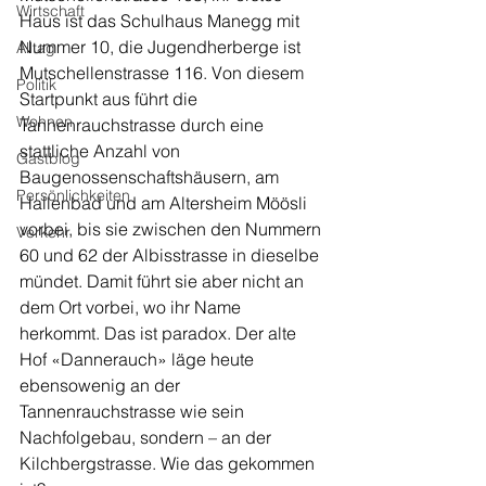
Wirtschaft
Haus ist das Schulhaus Manegg mit 
Nummer 10, die Jugendherberge ist 
Alltag
Mutschellenstrasse 116. Von diesem 
Politik
Startpunkt aus führt die 
Wohnen
Tannenrauchstrasse durch eine 
stattliche Anzahl von 
Gastblog
Baugenossenschaftshäusern, am 
Persönlichkeiten
Hallenbad und am Altersheim Möösli 
vorbei, bis sie zwischen den Nummern 
Verkehr
60 und 62 der Albisstrasse in dieselbe 
mündet. Damit führt sie aber nicht an 
dem Ort vorbei, wo ihr Name 
herkommt. Das ist paradox. Der alte 
Hof «Dannerauch» läge heute 
ebensowenig an der 
Tannenrauchstrasse wie sein 
Nachfolgebau, sondern – an der 
Kilchbergstrasse. Wie das gekommen 