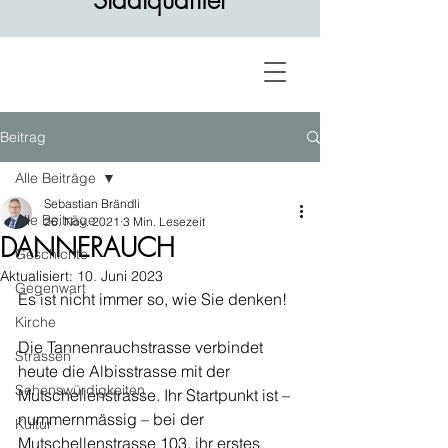
Stadtquartier
Beitrag
Alle Beiträge
Sebastian Brändli
Alle Beiträge
26. Nov. 2021
3 Min. Lesezeit
DANNERAUCH
Geschichte
Aktualisiert:
10. Juni 2023
Gegenwart
Es ist nicht immer so, wie Sie denken! 
Kirche
Die Tannenrauchstrasse verbindet 
Strassen
heute die Albisstrasse mit der 
Sehenswürdigkeiten
Mutschellenstrasse. Ihr Startpunkt ist – 
nummernmässig – bei der 
Kultur
Mutschellenstrasse 103, ihr erstes 