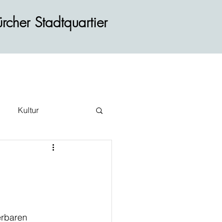
rcher Stadtquartier
Kultur
ehr
erbaren 