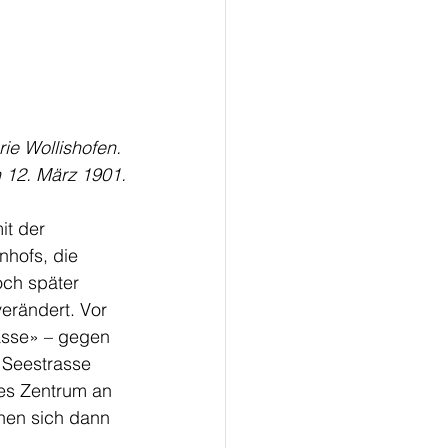
ie Wollishofen. 
12. März 1901.
it der 
nhofs, die 
ch später 
erändert. Vor 
asse» – gegen 
Seestrasse 
nes Zentrum an 
enen sich dann 