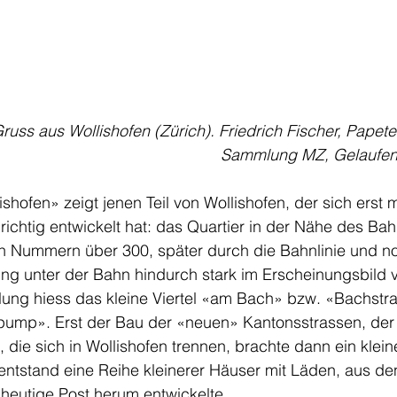
russ aus Wollishofen (Zürich). Friedrich Fischer, Papeter
Sammlung MZ, Gelaufen 
hofen» zeigt jenen Teil von Wollishofen, der sich erst m
 richtig entwickelt hat: das Quartier in der Nähe des Bah
n Nummern über 300, später durch die Bahnlinie und no
ng unter der Bahn hindurch stark im Erscheinungsbild v
lung hiess das kleine Viertel «am Bach» bzw. «Bachstr
ump». Erst der Bau der «neuen» Kantonsstrassen, der 
, die sich in Wollishofen trennen, brachte dann ein klei
 entstand eine Reihe kleinerer Häuser mit Läden, aus d
heutige Post herum entwickelte. 