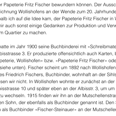
r Papeterie Fritz Fischer bewundern können. Der Ausschn
Zeichnung Wollishofens an der Wende zum 20. Jahrhunder
halb ich auf die Idee kam, der Papeterie Fritz Fischer in 
ir auch sonst einige Gedanken zur Produktion und Ve
em Quartier zu machen. 
hatte im Jahr 1900 seine Buchbinderei mit «Schreibmater
isstrasse 3. Er produzierte offensichtlich auch Karten, b
apeterie, Wollishofen» bzw. «Papeterie Fritz Fischer» od
(siehe unten). Fischer scheint um 1892 nach Wollishofe
s Friedrich Fischers, Buchbinder, wohnhaft an der Sihlst
ssen wir nicht. In Wollishofen wohnte er zunächst an der
isstrasse 10 und später eben an der Albisstr. 3, um um
u wechseln. 1915 finden wir ihn an der Mutschellenstras
n Sohn, der ebenfalls als Buchbinder genannt ist. De
n als Buchbinder «Fischer-Steinauer» an der Mutschelle