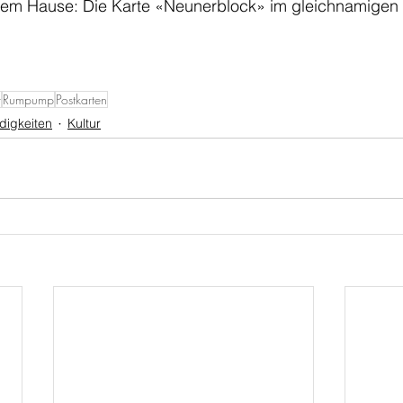
inem Hause: Die Karte «Neunerblock» im gleichnamigen
r
Rumpump
Postkarten
digkeiten
Kultur