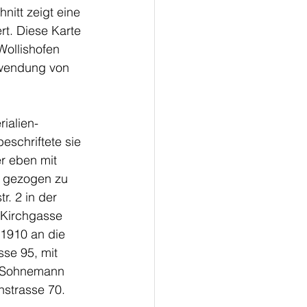
itt zeigt eine 
t. Diese Karte 
Wollishofen 
rwendung von 
ialien-
eschriftete sie 
er eben mit 
n gezogen zu 
r. 2 in der 
 Kirchgasse 
 1910 an die 
se 95, mit 
n Sohnemann 
nstrasse 70. 