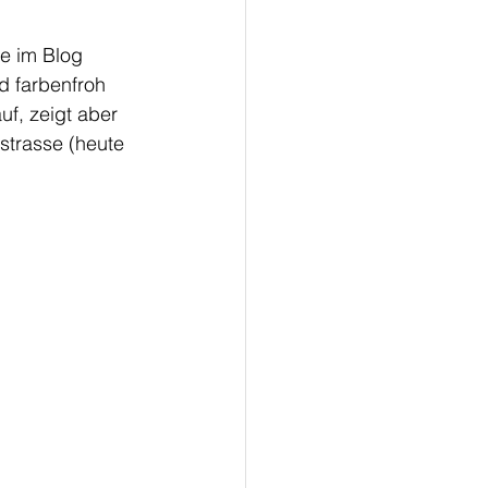
ie im Blog 
d farbenfroh 
uf, zeigt aber 
strasse (heute 