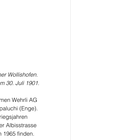
er Wollishofen. 
 30. Juli 1901
.
irmen Wehrli AG 
paluchi (Enge). 
riegsjahren 
r Albisstrasse 
h 1965 finden. 