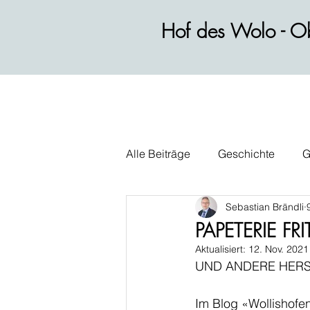
Hof des Wolo - Ob
Alle Beiträge
Geschichte
G
Sebastian Brändli
Wirtschaft
Alltag
Polit
PAPETERIE FR
Aktualisiert:
12. Nov. 2021
UND ANDERE HERS
Im Blog «Wollishofe