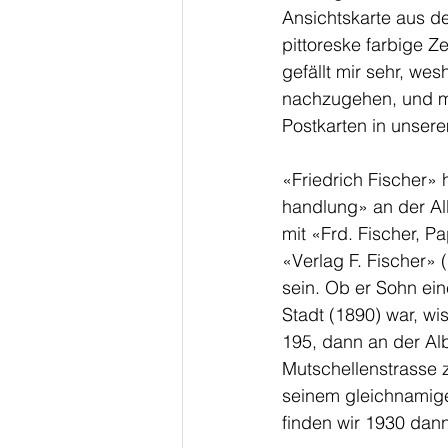
Ansichtskarte aus de
pittoreske farbige 
gefällt mir sehr, wes
nachzugehen, und m
Postkarten in unser
«Friedrich Fischer» 
handlung» an der Alb
mit «Frd. Fischer, P
«Verlag F. Fischer» 
sein. Ob er Sohn eine
Stadt (1890) war, wi
195, dann an der Alb
Mutschellenstrasse z
seinem gleichnamige
finden wir 1930 dan