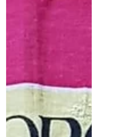
zuerst vor allem mit Holz, später mit
fossilen Brennstoffen. Was die Zukunft
diesbezüglich bringt, scheint noch offen.
Wie wichtig in Wollishofen das Holz fürs
Heizen (neben dem Holz fürs Bauen)
schon im ausgehenden Mittelalter war,
davon zeugt ein altes Dokument – das
älteste, das im Staa