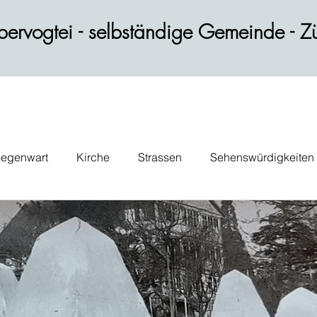
ervogtei - selbständige Gemeinde - Zü
egenwart
Kirche
Strassen
Sehenswürdigkeiten
ik
Wohnen
Gastblog
Persönlichkeiten
Verk