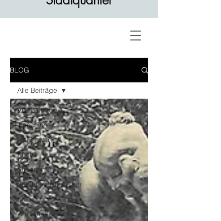
Stadtquartier
BLOG
Alle Beiträge
Alle Beiträge
Geschichte
Gegenwart
Kirche
Strassen
Sehenswürdigkeiten
Kultur
Wirtschaft