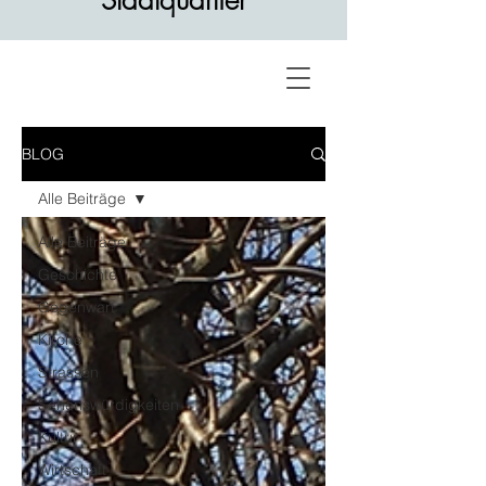
Stadtquartier
BLOG
Alle Beiträge
Alle Beiträge
Geschichte
Gegenwart
Kirche
Strassen
Sehenswürdigkeiten
Kultur
Wirtschaft