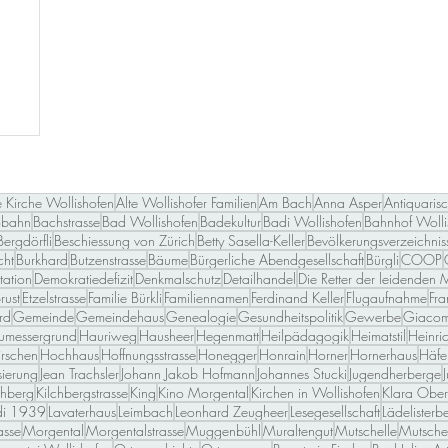
e Kirche Wollishofen
Alte Wollishofer Familien
Am Bach
Anna Asper
Antiquaris
obahn
Bachstrasse
Bad Wollishofen
Badekultur
Badi Wollishofen
Bahnhof Wolli
Bergdörfli
Beschiessung von Zürich
Betty Sasella-Keller
Bevölkerungsverzeichnis
cht
Burkhard
Butzenstrasse
Bäume
Bürgerliche Abendgesellschaft
Bürgli
COOP
ation
Demokratiedefizit
Denkmalschutz
Detailhandel
Die Retter der leidenden 
rust
Etzelstrasse
Familie Bürkli
Familiennamen
Ferdinand Keller
Flugaufnahme
Fr
rd
Gemeinde
Gemeindehaus
Genealogie
Gesundheitspolitik
Gewerbe
Giacome
umessergrund
Hauriweg
Hausheer
Hegenmatt
Heilpädagogik
Heimatstil
Heinri
irschen
Hochhaus
Hoffnungsstrasse
Honegger
Honrain
Horner
Hornerhaus
Häfe
isierung
Jean Trachsler
Johann Jakob Hofmann
Johannes Stucki
Jugendherberge
chberg
Kilchbergstrasse
King
Kino Morgental
Kirchen in Wollishofen
Klara Ober
di 1939
Lavaterhaus
Leimbach
Leonhard Zeugheer
Lesegesellschaft
Lädelisterb
asse
Morgental
Morgentalstrasse
Muggenbühl
Muraltengut
Mutschelle
Mutschel