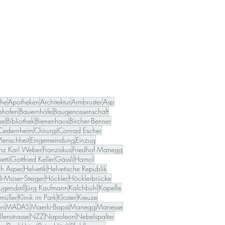
che
Apotheken
Architektur
Armbruster
Asp
shofen
Bauernhöfe
Baugenossenschaft
se
Bibliothek
Bienenhaus
Bircher-Benner
Cedernheim
Chirurgi
Conrad Escher
Menschheit
Eingemeindung
Einzug
anz Karl Weber
Franziskus
Friedhof Manegg
tti
Gottfried Keller
Gässli
Hamol
ch Asper
Helvetik
Helvetische Republik
li-Moser-Steiger
Höckler
Höcklerbrücke
Jugendstil
Jürg Kaufmann
Kalchbühl
Kapelle
müller
Klinik im Park
Kloster
Kreuze
en
MADAS
Maerki-Bapst
Manegg
Manesse
lenstrasse
NZZ
Napoleon
Nebelspalter