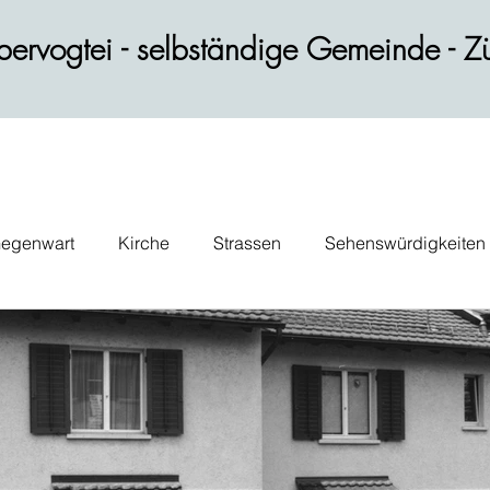
ervogtei - selbständige Gemeinde - Zü
egenwart
Kirche
Strassen
Sehenswürdigkeiten
ik
Wohnen
Gastblog
Persönlichkeiten
Verk