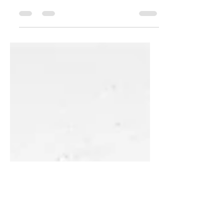
Greppi-Häuser und Stünzi-Häuser: die
beiden haben gemeinsam, dass sie
Zeugen der Wollishofer Industrialisierung
sind.