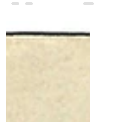
Einst durchfloss der Dorfbach Wollishofen.
Er machte einige Bögen und mündete
schliesslich bei der heutigen Bachstrasse
in den See.