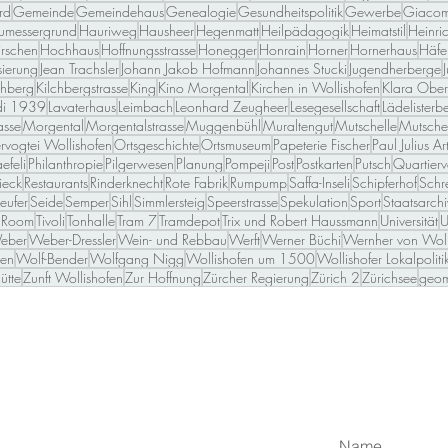
rd
Gemeinde
Gemeindehaus
Genealogie
Gesundheitspolitik
Gewerbe
Giacome
umessergrund
Hauriweg
Hausheer
Hegenmatt
Heilpädagogik
Heimatstil
Heinri
irschen
Hochhaus
Hoffnungsstrasse
Honegger
Honrain
Horner
Hornerhaus
Häfe
isierung
Jean Trachsler
Johann Jakob Hofmann
Johannes Stucki
Jugendherberge
chberg
Kilchbergstrasse
King
Kino Morgental
Kirchen in Wollishofen
Klara Ober
di 1939
Lavaterhaus
Leimbach
Leonhard Zeugheer
Lesegesellschaft
Lädelisterb
asse
Morgental
Morgentalstrasse
Muggenbühl
Muraltengut
Mutschelle
Mutschel
vogtei Wollishofen
Ortsgeschichte
Ortsmuseum
Papeterie Fischer
Paul Julius Ar
efeli
Philanthropie
Pilgerwesen
Planung
Pompeji
Post
Postkarten
Putsch
Quartierv
ieck
Restaurants
Rinderknecht
Rote Fabrik
Rumpump
Saffa-Inseli
Schipferhof
Schr
eufer
Seide
Semper
Sihl
Simmlersteig
Speerstrasse
Spekulation
Sport
Staatsarchi
 Room
Tivoli
Tonhalle
Tram 7
Tramdepot
Trix und Robert Haussmann
Universität
U
eber
Weber-Dressler
Wein- und Rebbau
Werft
Werner Büchi
Wernher von Woll
en
Wolf-Bender
Wolfgang Nigg
Wollishofen um 1500
Wollishofer Lokalpoliti
ütte
Zunft Wollishofen
Zur Hoffnung
Zürcher Regierung
Zürich 2
Zürichsee
geom
Blog abonnieren