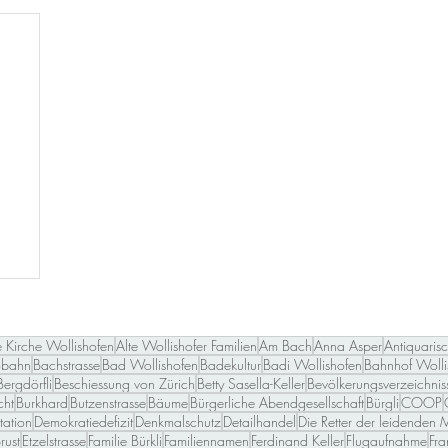
e Kirche Wollishofen
Alte Wollishofer Familien
Am Bach
Anna Asper
Antiquaris
obahn
Bachstrasse
Bad Wollishofen
Badekultur
Badi Wollishofen
Bahnhof Wolli
Bergdörfli
Beschiessung von Zürich
Betty Sasella-Keller
Bevölkerungsverzeichnis
cht
Burkhard
Butzenstrasse
Bäume
Bürgerliche Abendgesellschaft
Bürgli
COOP
ation
Demokratiedefizit
Denkmalschutz
Detailhandel
Die Retter der leidenden 
rust
Etzelstrasse
Familie Bürkli
Familiennamen
Ferdinand Keller
Flugaufnahme
Fr