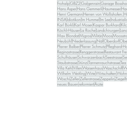
Frohalp
GBZ2
Galgenrain
Garage Bossha
Hans Asper
Hans Gemmerli
Haumesser
Ha
Henri Germann
Herren von Wollishofen.
H
INSA
Idiotikon
Im Hummel
Im Lee
Industrial
Karl Bürkli
Karl Moser
Kaspar Burkhard
Kil
Köchli-Häuser
La Roche
Landchirurgen
Lan
Max Blondat
Migros
Militär
Moos
Moosstr
Neubühl
Niederlassung
Näf
Oberdorf
Ober
Pfarrer Balber
Pfarrer Schmutz
Pfleghard-Ha
Reginastrasse
Renggerstrasse
Restaurant Fre
Schulhäuser
Schwarzenbach
Seestrasse
Se
Staubstrasse
Stünzi
Tannenrauchstrasse
Tea
Villa Kehl
Villen
Waisenhaus
Waschschiff
W
Wilhelm Weitling
Wirte
Wirtschaften
Wohn
Wöschi
Zeller
Zellerstrasse
Zeppelin
Ziegelh
neues Bauen
reformiert
Ärzte