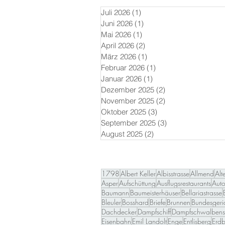
Juli 2026
(1)
1 Beitrag
Juni 2026
(1)
1 Beitrag
Mai 2026
(1)
1 Beitrag
April 2026
(2)
2 Beiträge
März 2026
(1)
1 Beitrag
Februar 2026
(1)
1 Beitrag
Januar 2026
(1)
1 Beitrag
Dezember 2025
(2)
2 Beiträge
November 2025
(2)
2 Beiträge
Oktober 2025
(3)
3 Beiträge
September 2025
(3)
3 Beiträge
August 2025
(2)
2 Beiträge
1798
Albert Keller
Albisstrasse
Allmend
Alt
Asper
Aufschüttung
Ausflugsrestaurants
Aut
Baumann
Baumeisterhäuser
Bellariastrasse
Bleuler
Bosshard
Briefe
Brunnen
Bundesgeri
Dachdecker
Dampfschiff
Dampfschwalbenst
Eisenbahn
Emil Landolt
Enge
Entlisberg
Erdb