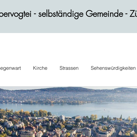
ervogtei - selbständige Gemeinde - Zü
egenwart
Kirche
Strassen
Sehenswürdigkeiten
ik
Wohnen
Gastblog
Persönlichkeiten
Verk