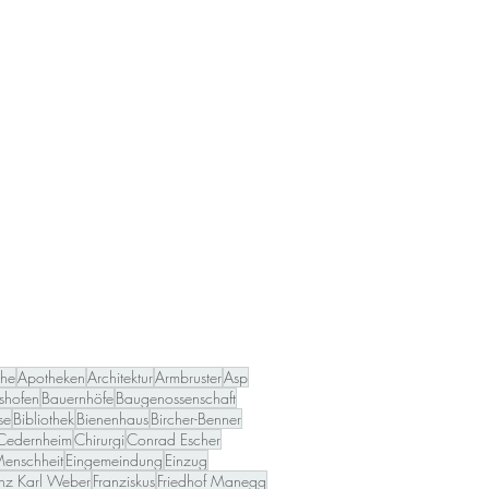
che
Apotheken
Architektur
Armbruster
Asp
shofen
Bauernhöfe
Baugenossenschaft
se
Bibliothek
Bienenhaus
Bircher-Benner
Cedernheim
Chirurgi
Conrad Escher
Menschheit
Eingemeindung
Einzug
anz Karl Weber
Franziskus
Friedhof Manegg