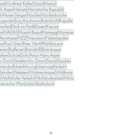
tti
Gottfried Keller
Gässli
Hamol
ch Asper
Helvetik
Helvetische Republik
li-Moser-Steiger
Höckler
Höcklerbrücke
Jugendstil
Jürg Kaufmann
Kalchbühl
Kapelle
müller
Klinik im Park
Kloster
Kreuze
en
MADAS
Maerki-Bapst
Manegg
Manesse
lenstrasse
NZZ
Napoleon
Nebelspalter
ter
Paul Usteri
Peter Härtli
Pfahlbauern
erein
Raiffeisen
Raindörfli
Rainstrasse
eiber
Schule
Schulhaus Hans Asper
v Zürich
Stadtarchiv Zürich
Staub
Stauber
nterdorf
Unterführung
Untervogt
Verkehr
ishofen
Wettstein
Widmerstrasse
Wildkarte
k
Wollishofer Verkehr
Wollishoferplatz
Wolo
etrischer Plan
jüdisch
katholisch
>