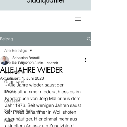
Stadtquartier
Beitrag
Alle Beiträge
Sebastian Brändli
Alle Beiträge
24. Feb. 2023
3 Min. Lesezeit
ALLE JAHRE WIEDER
Geschichte
Aktualisiert:
1. Juni 2023
Gegenwart
«Alle Jahre wieder, saust der 
Kirche
Presslufthammer nieder», hiess es im 
Kinderbuch von Jörg Müller aus dem 
Strassen
Jahr 1973. Seit wenigen Jahren saust 
Sehenswürdigkeiten
der Presslufthammer in Wollishofen 
aber häufiger. Hier einmal mehr aus 
Kultur
aktuellem Anlass: ein Zusatzblog!