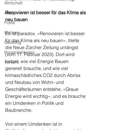
Wirtschaft
Renovieren ist besser für das Klima als 
Alltag
neu bauen
Politik
Wohnen
Es ist paradox. «Renovieren ist besser 
für das Klima als neu bauen», titelte 
Gastblog
die Neue Zürcher Zeitung unlängst 
Persönlichkeiten
(vom 17. Februar 2023). Dort wird 
betont, wie viel Energie Bauen 
Verkehr
generell brauche, und wie viel 
klimaschädliches CO2 durch Abriss 
und Neubau von Wohn- und 
Geschäftsräumen entstehe. «Graue 
Energie wird wichtig», und es brauche 
ein Umdenken in Politik und 
Baubranche. 
Von einem Umdenken ist in 