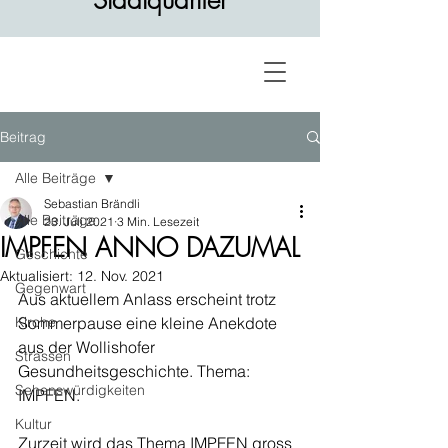
Stadtquartier
Beitrag
Alle Beiträge
Sebastian Brändli
Alle Beiträge
23. Juli 2021
3 Min. Lesezeit
IMPFEN ANNO DAZUMAL
Geschichte
Aktualisiert:
12. Nov. 2021
Gegenwart
Aus aktuellem Anlass erscheint trotz 
Kirche
Sommerpause eine kleine Anekdote 
aus der Wollishofer 
Strassen
Gesundheitsgeschichte. Thema: 
Sehenswürdigkeiten
IMPFEN. 
Kultur
Zurzeit wird das Thema IMPFEN gross 