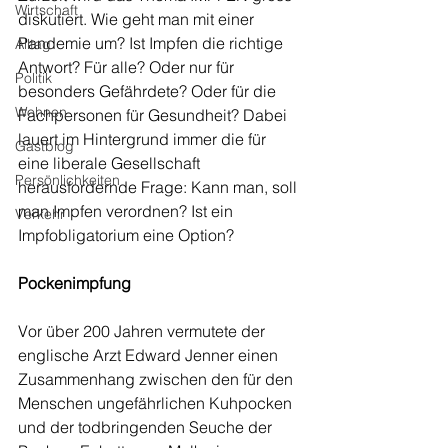
Wirtschaft
diskutiert. Wie geht man mit einer 
Pandemie um? Ist Impfen die richtige 
Alltag
Antwort? Für alle? Oder nur für 
Politik
besonders Gefährdete? Oder für die 
Wohnen
Fachpersonen für Gesundheit? Dabei 
lauert im Hintergrund immer die für 
Gastblog
eine liberale Gesellschaft 
Persönlichkeiten
herausfordernde Frage: Kann man, soll 
man Impfen verordnen? Ist ein 
Verkehr
Impfobligatorium eine Option?
Pockenimpfung
Vor über 200 Jahren vermutete der 
englische Arzt Edward Jenner einen 
Zusammenhang zwischen den für den 
Menschen ungefährlichen Kuhpocken 
und der todbringenden Seuche der 