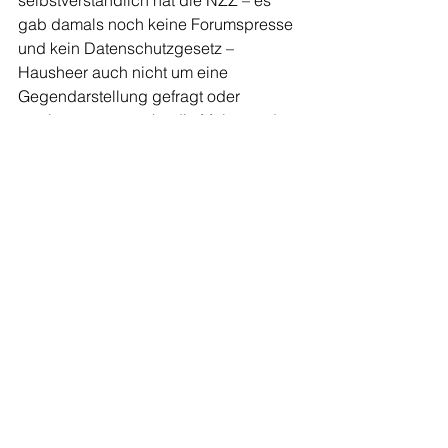
selbstverständlich hat die NZZ – es 
gab damals noch keine Forumspresse 
und kein Datenschutzgesetz – 
Hausheer auch nicht um eine 
Gegendarstellung gefragt oder 
wenigstens versucht, die Meinung des 
Wollishofer Hausvaters zu erkunden. 
Die NZZ stellte sich mit dem Abdruck 
der «Kundmachung» einfach auf die 
Seite der Behörde, die betroffenen 
Väter und Familien, insbesondere der 
namentlich genannte Heinrich 
Hausheer, waren nur als Objekte 
staatlicher Intervention beschrieben, 
die «für Belehrung unempfänglich» 
waren. 
Ob wir aus der Geschichte lernen 
können? 