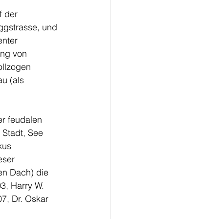
f der 
ggstrasse, und 
nter 
ung von 
llzogen 
u (als 
r feudalen 
 Stadt, See 
kus 
eser 
en Dach) die 
3, Harry W. 
7, Dr. Oskar 