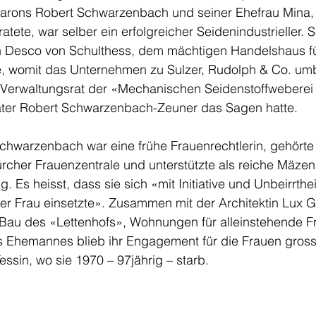
barons Robert Schwarzenbach und seiner Ehefrau Mina
tete, war selber ein erfolgreicher Seidenindustrieller.
n Desco von Schulthess, dem mächtigen Handelshaus fü
e, womit das Unternehmen zu Sulzer, Rudolph & Co. um
Verwaltungsrat der «Mechanischen Seidenstoffweberei A
ter Robert Schwarzenbach-Zeuner das Sagen hatte. 
hwarzenbach war eine frühe Frauenrechtlerin, gehörte
cher Frauenzentrale und unterstützte als reiche Mäzeni
g. Es heisst, dass sie sich «mit Initiative und Unbeirrtheit
r Frau einsetzte». Zusammen mit der Architektin Lux G
 Bau des «Lettenhofs», Wohnungen für alleinstehende F
s Ehemannes blieb ihr Engagement für die Frauen gross,
essin, wo sie 1970 – 97jährig – starb.