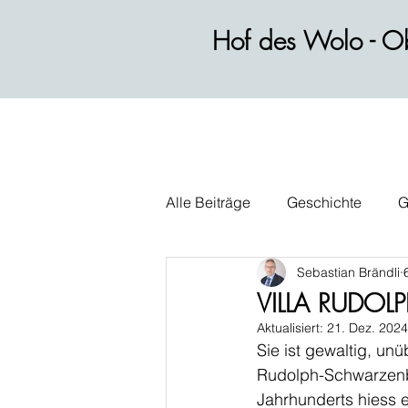
Hof des Wolo - Ob
Alle Beiträge
Geschichte
G
Sebastian Brändli
Wirtschaft
Alltag
Polit
VILLA RUDO
Aktualisiert:
21. Dez. 2024
Sie ist gewaltig, un
Rudolph-Schwarzenba
Jahrhunderts hiess e