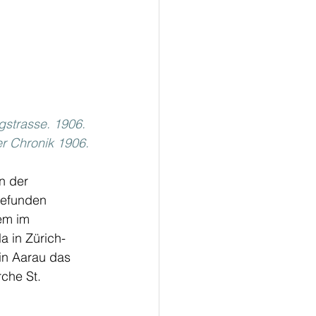
strasse. 1906. 
er Chronik 1906.
n der 
gefunden 
em im 
a in Zürich-
in Aarau das 
che St. 