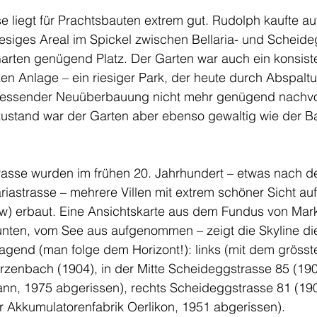
 liegt für Prachtsbauten extrem gut. Rudolph kaufte au
esiges Areal im Spickel zwischen Bellaria- und Scheide
arten genügend Platz. Der Garten war auch ein konsiste
en Anlage – ein riesiger Park, der heute durch Abspalt
hliessender Neuüberbauung nicht mehr genügend nachvo
ustand war der Garten aber ebenso gewaltig wie der Ba
asse wurden im frühen 20. Jahrhundert – etwas nach de
riastrasse – mehrere Villen mit extrem schöner Sicht auf
w) erbaut. Eine Ansichtskarte aus dem Fundus von Mar
ten, vom See aus aufgenommen – zeigt die Skyline di
gend (man folge dem Horizont!): links (mit dem grösst
rzenbach (1904), in der Mitte Scheideggstrasse 85 (190
nn, 1975 abgerissen), rechts Scheideggstrasse 81 (190
r Akkumulatorenfabrik Oerlikon, 1951 abgerissen).