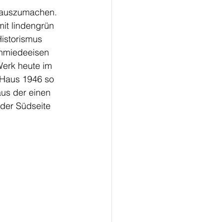
m auszumachen. 
mit lindengrün 
istorismus 
chmiedeeisen 
Werk heute im 
 Haus 1946 so 
us der einen 
der Südseite 