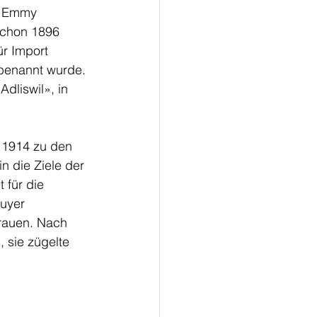
, Emmy 
 Schon 1896 
r Import 
benannt wurde. 
dliswil», in 
 1914 zu den 
n die Ziele der 
 für die 
uyer 
rauen. Nach 
 sie zügelte 