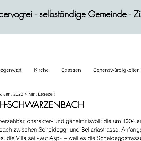
ervogtei - selbständige Gemeinde - Zü
egenwart
Kirche
Strassen
Sehenswürdigkeiten
6. Jan. 2023
4 Min. Lesezeit
ik
Wohnen
Gastblog
Persönlichkeiten
Verk
LPH-SCHWARZENBACH
übersehbar, charakter- und geheimnisvoll: die um 1904 er
ch zwischen Scheidegg- und Bellariastrasse. Anfangs
s, die Villa sei «auf Asp» – weil es die Scheideggstrass