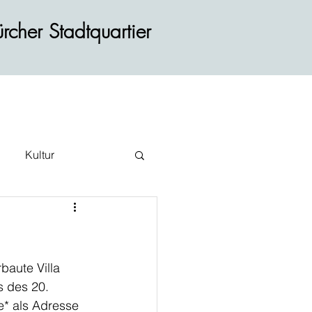
rcher Stadtquartier
Kultur
ehr
baute Villa 
 des 20. 
e* als Adresse 