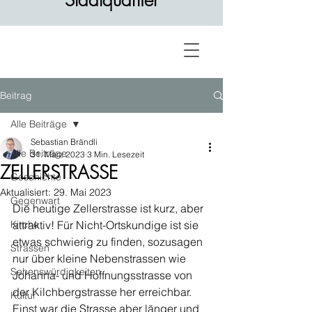
Stadtquartier
Beitrag
Alle Beiträge
Sebastian Brändli
Alle Beiträge
31. März 2023
3 Min. Lesezeit
ZELLERSTRASSE
Geschichte
Aktualisiert:
29. Mai 2023
Gegenwart
Die heutige Zellerstrasse ist kurz, aber 
Kirche
attraktiv! Für Nicht-Ortskundige ist sie 
etwas schwierig zu finden, sozusagen 
Strassen
nur über kleine Nebenstrassen wie 
Sehenswürdigkeiten
Johanna- und Hoffnungsstrasse von 
der Kilchbergstrasse her erreichbar. 
Kultur
Einst war die Strasse aber länger und 