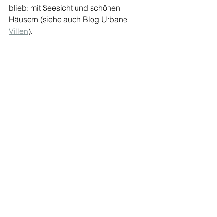
blieb: mit Seesicht und schönen 
Häusern (siehe auch Blog Urbane 
Villen
). 
Fusswegverbindung zwischen Zeller- 
und Renggerstrasse. Foto SB 
(6.3.2022).
(SB)