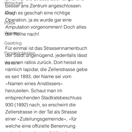
Wirtschaft
besser ans Zentrum angeschlossen. 
Doch es geschah eine richtige 
Alltag
Operation, ja es wurde gar eine 
Politik
Amputation vorgenommen! Doch alles 
Wohnen
der Reihe nach!
Gastblog
Für einmal ist das Strassennamenbuch 
Persönlichkeiten
der Stadt ungenügend, jedenfalls lässt 
es einen ratlos zurück. Dort heisst es 
Verkehr
nämlich lapidar, die Zellerstrasse gebe 
es seit 1893, der Name sei vom 
«Namen eines Anstössers» 
herzuleiten. Schaut man im 
entsprechenden Stadtratsbeschluss 
930 (1892) nach, so erscheint die 
Zellerstrasse in der Tat als Strasse 
einer «Zuteilungsgemeinde», «für 
welche eine offizielle Benennung 