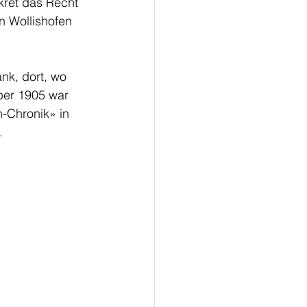
kret das Recht 
n Wollishofen 
nk, dort, wo 
ber 1905 war 
-Chronik» in 
. 