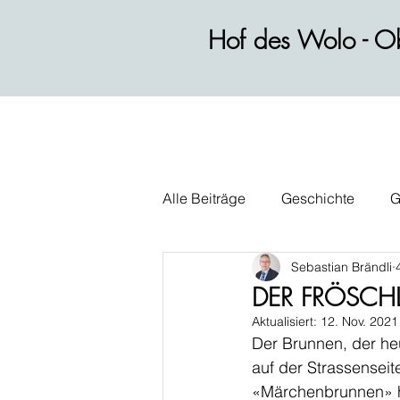
Hof des Wolo - Ob
Alle Beiträge
Geschichte
G
Sebastian Brändli
Wirtschaft
Alltag
Polit
DER FRÖSCH
Aktualisiert:
12. Nov. 2021
Der Brunnen, der heu
auf der Strassenseit
«Märchenbrunnen» hi