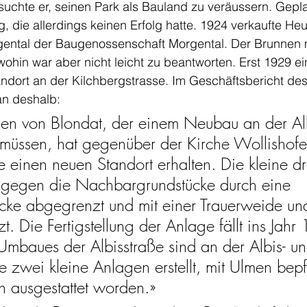
uchte er, seinen Park als Bauland zu veräussern. Gepla
ng, die allerdings keinen Erfolg hatte. 1924 verkaufte He
ental der Baugenossenschaft Morgental. Der Brunnen 
ohin war aber nicht leicht zu beantworten. Erst 1929 ei
ndort an der Kilchbergstrasse. Im Geschäftsbericht des
an deshalb:
nen von Blondat, der einem Neubau an der Alb
müssen, hat gegenüber der Kirche Wollishofe
e einen neuen Standort erhalten. Die kleine d
gegen die Nachbargrundstücke durch eine 
ke abgegrenzt und mit einer Trauerweide und
t. Die Fertigstellung der Anlage fällt ins Jahr
Umbaues der Albisstraße sind an der Albis- un
e zwei kleine Anlagen erstellt, mit Ulmen bepf
n ausgestattet worden.»