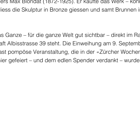
lers Max Blondat (1872-1925). Er kaufte das Werk – kon
liess die Skulptur in Bronze giessen und samt Brunnen i
as Ganze – für die ganze Welt gut sichtbar – direkt im Ra
aft Albisstrasse 39 steht. Die Einweihung am 9. Septem
fast pompöse Veranstaltung, die in der «Zürcher Wochen
er gefeiert – und dem edlen Spender verdankt – wurde