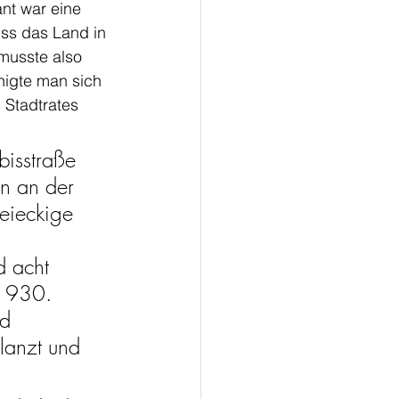
nt war eine 
uss das Land in 
musste also 
nigte man sich 
 Stadtrates 
isstraße 
n an der 
reieckige 
 acht 
 1930. 
d 
lanzt und 