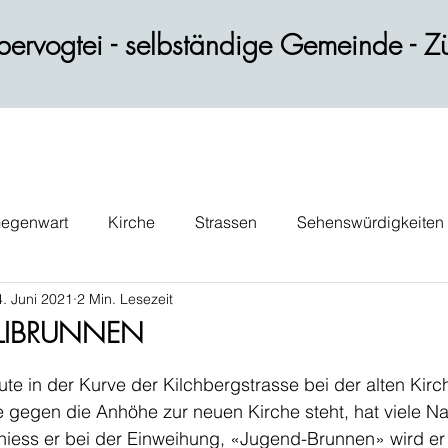
ervogtei - selbständige Gemeinde - Zü
egenwart
Kirche
Strassen
Sehenswürdigkeiten
4. Juni 2021
2 Min. Lesezeit
ik
Wohnen
Gastblog
Persönlichkeiten
Verk
LIBRUNNEN
te in der Kurve der Kilchbergstrasse bei der alten Kirc
e gegen die Anhöhe zur neuen Kirche steht, hat viele N
ess er bei der Einweihung, «Jugend-Brunnen» wird er 