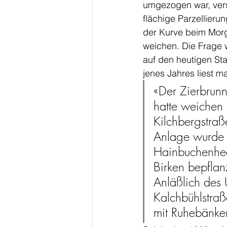
umgezogen war, vers
flächige Parzellieru
der Kurve beim Morg
weichen. Die Frage w
auf den heutigen Sta
jenes Jahres liest m
«Der Zierbrun
hatte weichen 
Kilchbergstraß
Anlage wurde 
Hainbuchenhec
Birken bepflanz
Anläßlich des 
Kalchbühlstraß
mit Ruhebänke