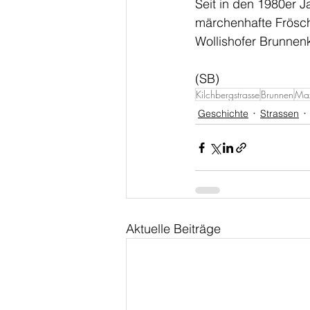
Seit in den 1980er J
märchenhafte Frösch
Wollishofer Brunnenk
(SB)
Kilchbergstrasse
Brunnen
Max
Geschichte
Strassen
Aktuelle Beiträge