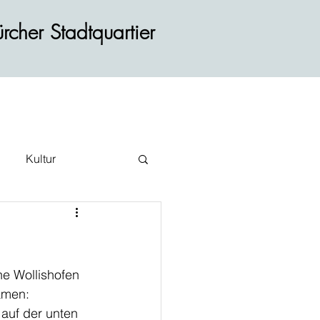
rcher Stadtquartier
Kultur
ehr
he Wollishofen 
amen: 
auf der unten 