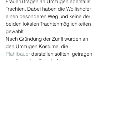
Frauen) tragen an Umzügen ebenfalls 
Trachten. Dabei haben die Wollishofer 
einen besonderen Weg und keine der 
beiden lokalen Trachtenmöglichkeiten 
gewählt:
Nach Gründung der Zunft wurden an 
den Umzügen Kostüme, die 
Pfahlbauer 
darstellen sollten, getragen 
– weil vor dem Bahnhof, im 
Haumessergrund, Pfahlbaufunde 
gemacht worden waren. Diese Kleider 
waren natürlich wenig dekorativ. So 
schaute man sich nach einer schönen 
Tracht um und es wurde 1928 
entschieden, die Knonauer Tracht als 
«
Wollishofer Zunft Tracht
» zu tragen. 
Auch diese war aufgrund von alten 
Quellen neu designt worden.