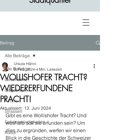
Stadtquartier
Beitrag
Alle Beiträge
Ursula Hänni
Alle Beiträge
9. Feb. 2024
4 Min. Lesezeit
WOLLISHOFER TRACHT?
Geschichte
WIEDERERFUNDENE
Gegenwart
PRACHT!
Kirche
Aktualisiert:
13. Juni 2024
Strassen
Gibt es eine Wollishofer Tracht? Und 
Sehenswürdigkeiten
weshalb soll sie erfunden sein? Um 
dies zu ergründen, werfen wir einen 
Kultur
Blick in die Geschichte der Schweizer 