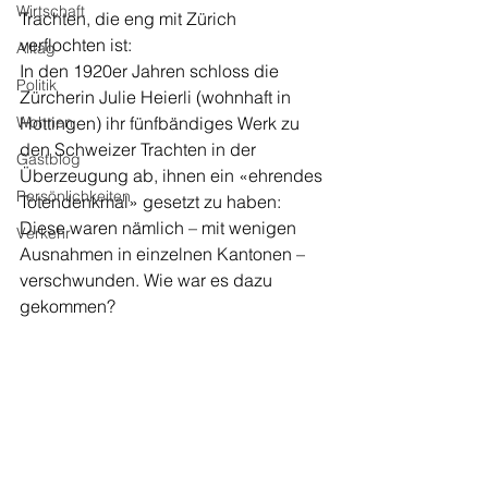
Wirtschaft
Trachten, die eng mit Zürich 
verflochten ist:
Alltag
In den 1920er Jahren schloss die 
Politik
Zürcherin Julie Heierli (wohnhaft in 
Wohnen
Hottingen) ihr fünfbändiges Werk zu 
den Schweizer Trachten in der 
Gastblog
Überzeugung ab, ihnen ein «ehrendes 
Persönlichkeiten
Totendenkmal» gesetzt zu haben: 
Diese waren nämlich – mit wenigen 
Verkehr
Ausnahmen in einzelnen Kantonen – 
verschwunden. Wie war es dazu 
gekommen?