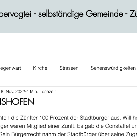
ervogtei - selbständige Gemeinde - Zü
egenwart
Kirche
Strassen
Sehenswürdigkeiten
18. Nov. 2022
4 Min. Lesezeit
ik
Wohnen
Gastblog
Persönlichkeiten
Verk
ISHOFEN
ten die Zünfter 100 Prozent der Stadtbürger aus. Will he
er waren Mitglied einer Zunft. Es gab die Constaffel un
 Sein Bürgerrecht nahm der Stadtbürger über seine Zuge