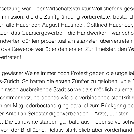
setzung war – der Wirtschaftsstruktur Wollishofens ges
ommission, die die Zunftgründung vorbereitete, bestand 
n alle Hausheer: August Hausheer, Gottfried Hausheer, 
uch das Quartiergewerbe – die Handwerker – war schon
andwirten dürften prozentual am stärksten übervertreten 
 das Gewerbe war über den ersten Zunftmeister, den W
ertreten!
 gewisser Weise immer noch Protest gegen die ungelieb
s-Zürich. So hatten die ersten Zünfter zu geloben, «die E
h rasch ausbreitende Stadt so weit als möglich zu erhal
usammensetzung ebenso wie die verbindende stadtkritis
rn am Mitgliederbestand ging parallel zum Rückgang de
 Anteil an Selbständigerwerbenden – Ärzte, Juristen – 
u. Die Landwirte starben gar bald aus – ebenso versc
on der Bildfläche. Relativ stark blieb aber vorderhand 