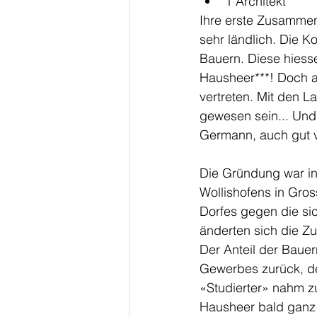
1 Architekt
Ihre erste Zusammen
sehr ländlich. Die K
Bauern. Diese hiesse
Hausheer***! Doch a
vertreten. Mit den L
gewesen sein... Und
Germann, auch gut v
Die Gründung war in
Wollishofens in Gros
Dorfes gegen die sic
änderten sich die Z
Der Anteil der Baue
Gewerbes zurück, der
«Studierter» nahm z
Hausheer bald ganz v