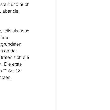
stellt und auch 
, aber sie 
, teils als neue 
ieren 
 gründeten 
en an der 
trafen sich die 
 Die erste 
n.** Am 18. 
hofen: