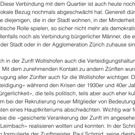
 Diese Verbindung mit dem Quartier ist auch heute noch
lokale Bezug nochmals abgeschwächt hat. Generell dürf
e diejenigen, die in der Stadt wohnen, in der Minderhei
itische Rolle spielen, so sicher nicht mehr als demokrati
llenfalls noch als Verbindung bürgerlicher Männer, die 
der Stadt oder in der Agglomeration Zürich zuhause sin
ch in der Zunft Wollishofen auch die Verteidigungshalt
. Mit dem zunehmenden Kontakt zu andern Zünften wur
ung aller Zünfter auch für die Wollishofer wichtiger. 
teidigung» während den Krisen der 1930er und 40er Ja
gerlichkeit», die teils politisch, teils aber auch eher kul
em bei der Rekrutierung neuer Mitglieder von Bedeutung,
sten eines Hauptkriteriums abschwächten: Wichtig war f
 sie die «gesicherte Verankerung der Zunft im angeseh
Leimbach» realisieren wollten und konnten. In der Schri
 formulierte der Zunftmeister, Paul Schmid, seine dies