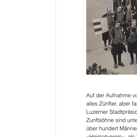
Auf der Aufnahme v
alles Zünfter, aber f
Luzerner Stadtpräsi
Zunftsöhne sind unt
über hundert Männer 
«Heimatverein», als 