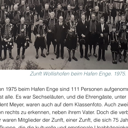
Zunft Wollishofen beim Hafen Enge. 1975
on 1975 beim Hafen Enge sind 111 Personen aufgenomm
ast alle. Es war Sechseläuten, und die Ehrengäste, unter
dent Meyer, waren auch auf dem Klassenfoto. Auch zwei
en rechts zu erkennen, neben ihrem Vater. Doch die ver
waren Mitglieder der Zunft, einer Zunft, die sich 75 Jah
Truppe, die die kulturelle und emotionale Unabhängigkei