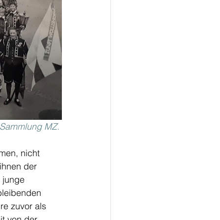
. Sammlung MZ. 
en, nicht 
 ihnen der 
 junge 
bleibenden 
re zuvor als 
t von der 