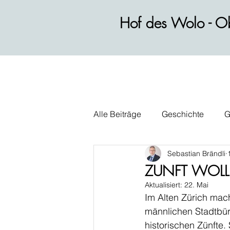
Hof des Wolo - Ob
Alle Beiträge
Geschichte
G
Sebastian Brändli
Wirtschaft
Alltag
Polit
ZUNFT WOLL
Aktualisiert:
22. Mai
Im Alten Zürich mach
männlichen Stadtbürg
historischen Zünfte.