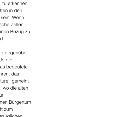
 zu erkennen, 
ten in den 
t sein. Wenn 
sche Zellen 
einen Bezug zu 
d. 
ung gegenüber 
de die 
Das bedeutete 
hren, das 
turell gemeint 
 wo die alten 
ür 
enen Bürgertum 
ft zum 
bezüglichen 