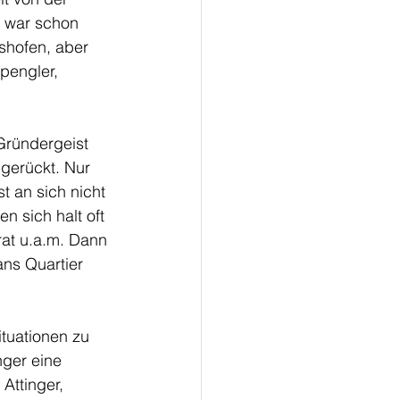
g war schon 
ishofen, aber 
pengler, 
Gründergeist 
bgerückt. Nur 
t an sich nicht 
n sich halt oft 
at u.a.m. Dann 
ans Quartier 
tuationen zu 
ger eine 
Attinger, 