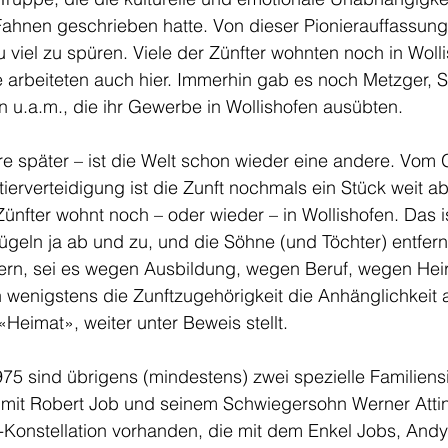
 Fahnen geschrieben hatte. Von dieser Pionierauffassun
u viel zu spüren. Viele der Zünfter wohnten noch in Woll
le arbeiteten auch hier. Immerhin gab es noch Metzger, S
n u.a.m., die ihr Gewerbe in Wollishofen ausübten.
e später – ist die Welt schon wieder eine andere. Vom 
tierverteidigung ist die Zunft nochmals ein Stück weit a
ünfter wohnt noch – oder wieder – in Wollishofen. Das is
zügeln ja ab und zu, und die Söhne (und Töchter) entferne
ern, sei es wegen Ausbildung, wegen Beruf, wegen Heir
n wenigstens die Zunftzugehörigkeit die Anhänglichkeit 
«Heimat», weiter unter Beweis stellt. 
75 sind übrigens (mindestens) zwei spezielle Familiensi
t mit Robert Job und seinem Schwiegersohn Werner Attin
Konstellation vorhanden, die mit dem Enkel Jobs, Andy 