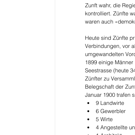
Zunft wahr, die Regi
kontrolliert. Zünfte 
waren auch «demokra
Heute sind Zünfte pri
Verbindungen, vor al
umgewandelten Voror
1899 einige Männer d
Seestrasse (heute 34
Zünfter zu Versamml
Belegschaft der Zun
Januar 1900 trafen 
9 Landwirte
6 Gewerbler
5 Wirte
4 Angestellte u