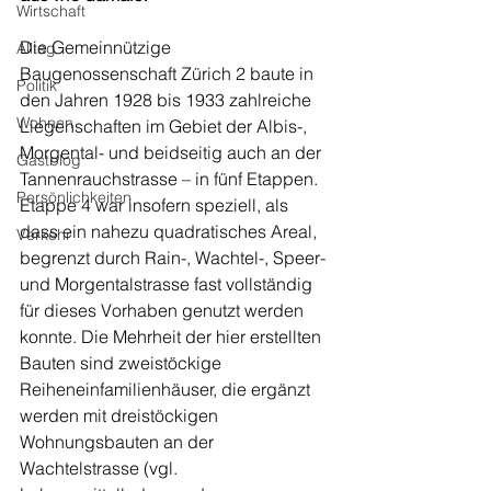
Wirtschaft
Die Gemeinnützige 
Alltag
Baugenossenschaft Zürich 2 baute in 
Politik
den Jahren 1928 bis 1933 zahlreiche 
Wohnen
Liegenschaften im Gebiet der Albis-, 
Morgental- und beidseitig auch an der 
Gastblog
Tannenrauchstrasse – in fünf Etappen. 
Persönlichkeiten
Etappe 4 war insofern speziell, als 
dass ein nahezu quadratisches Areal, 
Verkehr
begrenzt durch Rain-, Wachtel-, Speer- 
und Morgentalstrasse fast vollständig 
für dieses Vorhaben genutzt werden 
konnte. Die Mehrheit der hier erstellten 
Bauten sind zweistöckige 
Reiheneinfamilienhäuser, die ergänzt 
werden mit dreistöckigen 
Wohnungsbauten an der 
Wachtelstrasse (vgl. 