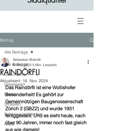
Stadtquartier
Beitrag
Alle Beiträge
Sebastian Brändli
Alle Beiträge
6. Mai 2022
5 Min. Lesezeit
RAINDÖRFLI
Geschichte
Aktualisiert:
16. Nov. 2024
Gegenwart
Das Raindörfli ist eine Wollishofer 
Kirche
Besonderheit! Es gehört zur 
Gemeinnützigen Baugenossenschaft 
Strassen
Zürich 2 (GBZ2) und wurde 1931 
Sehenswürdigkeiten
fertiggestellt. Und es sieht heute, nach 
über 90 Jahren, immer noch fast gleich 
Kultur
aus wie damals! 