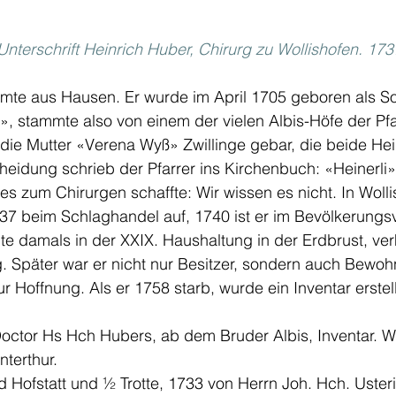
Unterschrift Heinrich Huber, Chirurg zu Wollishofen. 17
mte aus Hausen. Er wurde im April 1705 geboren als So
», stammte also von einem der vielen Albis-Höfe der Pf
s die Mutter «Verena Wyß» Zwillinge gebar, die beide He
eidung schrieb der Pfarrer ins Kirchenbuch: «Heinerli»
s zum Chirurgen schaffte: Wir wissen es nicht. In Wolli
37 beim Schlaghandel auf, 1740 ist er im Bevölkerungsv
te damals in der XXIX. Haushaltung in der Erdbrust, verh
. Später war er nicht nur Besitzer, sondern auch Bewoh
r Hoffnung. Als er 1758 starb, wurde ein Inventar erstell
Doctor Hs Hch Hubers, ab dem Bruder Albis, Inventar. W
terthur. 
Hofstatt und ½ Trotte, 1733 von Herrn Joh. Hch. Usteri 