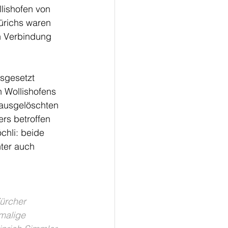
lishofen von 
ürichs waren 
n Verbindung 
sgesetzt 
 Wollishofens 
 ausgelöschten 
rs betroffen 
hli: beide 
ter auch 
ürcher 
malige 