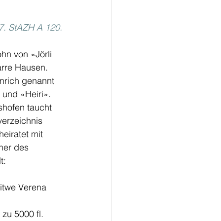
37. StAZH A 120.
hn von «Jörli 
arre Hausen. 
inrich genannt 
 und «Heiri». 
shofen taucht  
erzeichnis 
eiratet mit 
ner des 
t:
itwe Verena 
zu 5000 fl. 