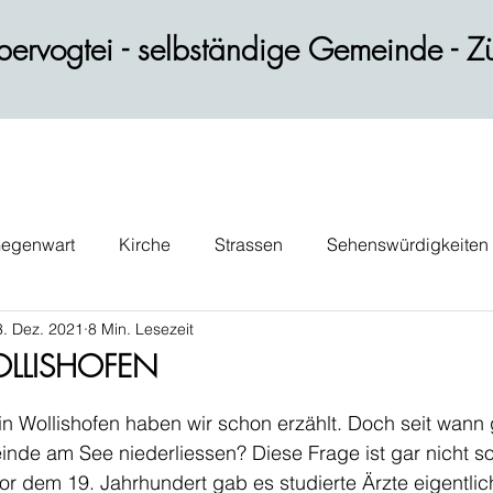
ervogtei - selbständige Gemeinde - Zü
egenwart
Kirche
Strassen
Sehenswürdigkeiten
3. Dez. 2021
8 Min. Lesezeit
ik
Wohnen
Gastblog
Persönlichkeiten
Verk
OLLISHOFEN
 Wollishofen haben wir schon erzählt. Doch seit wann g
inde am See niederliessen? Diese Frage ist gar nicht so
r dem 19. Jahrhundert gab es studierte Ärzte eigentlich