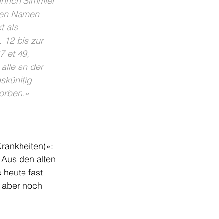
inrich Simmler 
nen Namen 
 als 
 12 bis zur 
7 et 49, 
alle an der 
nskünftig 
orben.»
Krankheiten)»: 
«Aus den alten 
 heute fast 
 aber noch 