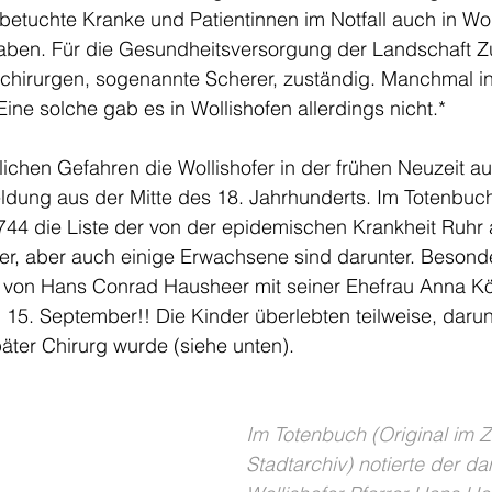
 betuchte Kranke und Patientinnen im Notfall auch in Wol
haben. Für die Gesundheitsversorgung der Landschaft Z
hirurgen, sogenannte Scherer, zuständig. Manchmal i
Eine solche gab es in Wollishofen allerdings nicht.*
chen Gefahren die Wollishofer in der frühen Neuzeit au
ldung aus der Mitte des 18. Jahrhunderts. Im Totenbuch
1744 die Liste der von der epidemischen Krankheit Ruhr
er, aber auch einige Erwachsene sind darunter. Besonde
e von Hans Conrad Hausheer mit seiner Ehefrau Anna Köc
 15. September!! Die Kinder überlebten teilweise, darun
äter Chirurg wurde (siehe unten). 
Im Totenbuch (Original im Z
Stadtarchiv) notierte der da