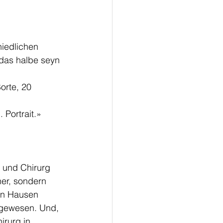
iedlichen 
das halbe seyn 
orte, 20 
 Portrait.»
 und Chirurg 
er, sondern 
on Hausen 
f gewesen. Und, 
rurg in 