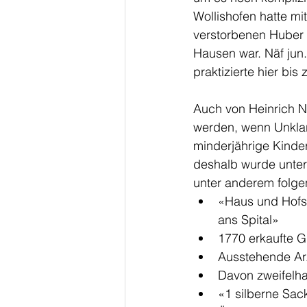
Wollishofen hatte mi
verstorbenen Huber 
Hausen war. Näf jun
praktizierte hier bis
Auch von Heinrich Nä
werden, wenn Unklar
minderjährige Kinder
deshalb wurde unter
unter anderem folgen
«Haus und Hofst
ans Spital»
1770 erkaufte G
Ausstehende Arz
Davon zweifelhaf
«1 silberne Sac