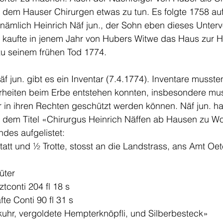
t dem Hauser Chirurgen etwas zu tun. Es folgte 1758 au
nämlich Heinrich Näf jun., der Sohn eben dieses Unterv
. kaufte in jenem Jahr von Hubers Witwe das Haus zur 
 zu seinem frühen Tod 1774. 
f jun. gibt es ein Inventar (7.4.1774). Inventare mussten
heiten beim Erbe entstehen konnten, insbesondere musst
 in ihren Rechten geschützt werden können. Näf jun. hat
 dem Titel «Chirurgus Heinrich Näffen ab Hausen zu Wol
des aufgelistet: 
att und ½ Trotte, stosst an die Landstrass, ans Amt Oe
üter 
tconti 204 fl 18 s
te Conti 90 fl 31 s
kuhr, vergoldete Hempterknöpfli, und Silberbesteck»