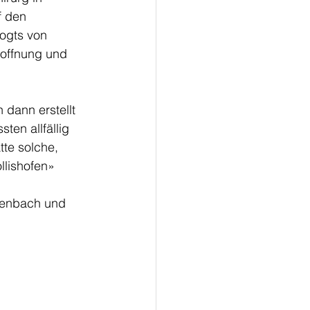
f den 
ogts von 
Hoffnung und 
 dann erstellt 
en allfällig 
te solche, 
lishofen» 
tenbach und 