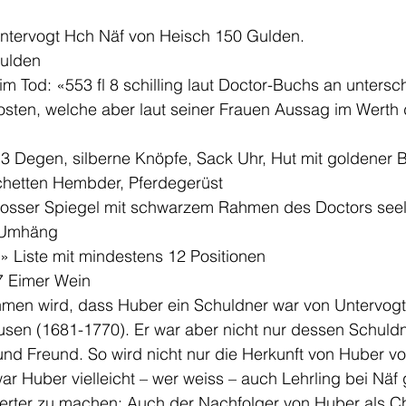
ntervogt Hch Näf von Heisch 150 Gulden. 
ulden
 Tod: «553 fl 8 schilling laut Doctor-Buchs an untersch
sten, welche aber laut seiner Frauen Aussag im Werth 
 3 Degen, silberne Knöpfe, Sack Uhr, Hut mit goldener B
hetten Hembder, Pferdegerüst
grosser Spiegel mit schwarzem Rahmen des Doctors seel.
 Umhäng
» Liste mit mindestens 12 Positionen
7 Eimer Wein
men wird, dass Huber ein Schuldner war von Untervogt
usen (1681-1770). Er war aber nicht nur dessen Schuldn
und Freund. So wird nicht nur die Herkunft von Huber v
war Huber vielleicht – wer weiss – auch Lehrling bei Nä
erter zu machen: Auch der Nachfolger von Huber als Chi