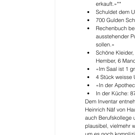
erkauft.»** 
Schuldet dem U
700 Gulden Sch
Rechenbuch beim
ausstehender Po
sollen.»
Schöne Kleider,
Hember, 6 Manc
«Im Saal ist 1 
4 Stück weisse
«In der Apothec
In der Küche: 8
Dem Inventar entneh
Heinrich Näf von Ha
auch Berufskollege 
plausibel, vielmehr 
um es noch komplizi