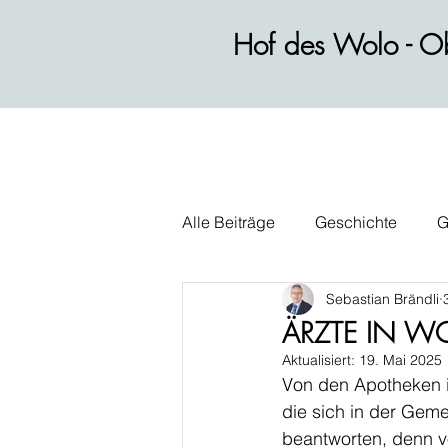
Hof des Wolo - Ob
Alle Beiträge
Geschichte
G
Sebastian Brändli
Wirtschaft
Alltag
Polit
ÄRZTE IN W
Aktualisiert:
19. Mai 2025
Von den Apotheken in
die sich in der Geme
beantworten, denn vo