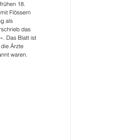
frühen 18. 
mit Flössern 
g als 
rschrieb das 
. Das Blatt ist 
 die Ärzte 
annt waren.