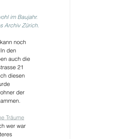
ohl im Baujahr. 
s Archiv Zürich.
 kann noch 
 In den 
en auch die 
trasse 21 
ich diesen 
urde 
ohner der 
usammen. 
che Träume
ch wer war 
teres 