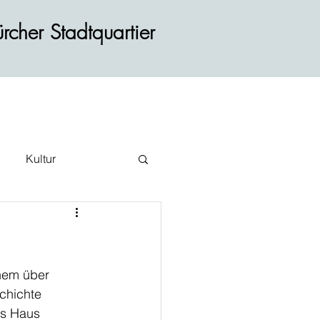
rcher Stadtquartier
Kultur
ehr
inem über 
chichte 
as Haus 