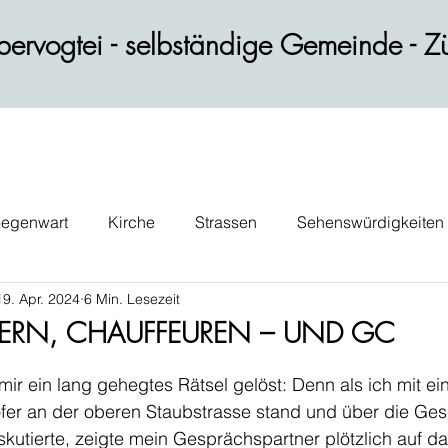
ervogtei - selbständige Gemeinde - Zü
egenwart
Kirche
Strassen
Sehenswürdigkeiten
19. Apr. 2024
6 Min. Lesezeit
ik
Wohnen
Gastblog
Persönlichkeiten
Verk
RN, CHAUFFEUREN – UND GC
mir ein lang gehegtes Rätsel gelöst: Denn als ich mit e
ofer an der oberen Staubstrasse stand und über die Ges
skutierte, zeigte mein Gesprächspartner plötzlich auf d