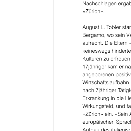
Nachschlagen ergab,
«Zürich». 
August L. Tobler sta
Bergamo, wo sein Vat
aufrecht. Die Eltern 
keineswegs hinderte,
Kulturen zu erfreuen
17jähriger kam er na
angeborenen positive
Wirtschaftslaufbahn.
nach 7jähriger Täti
Erkrankung in die H
Wirkungsfeld, und fa
«Zürich» ein. «Sein 
europäischen Sprache
Aufbau des italieni