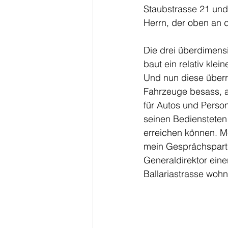
Staubstrasse 21 und
Herrn, der oben an d
Die drei überdimensi
baut ein relativ kl
Und nun diese überr
Fahrzeuge besass, a
für Autos und Person
seinen Bediensteten 
erreichen können. M
mein Gesprächspartn
Generaldirektor ein
Ballariastrasse woh