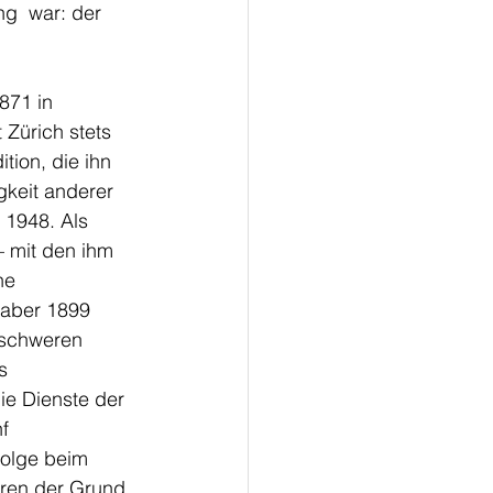
g  war: der 
871 in 
 Zürich stets 
tion, die ihn 
gkeit anderer 
 1948. Als 
– mit den ihm 
he 
 aber 1899 
 schweren 
s 
ie Dienste der 
f 
folge beim 
ren der Grund 