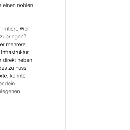
r einen noblen 
ritiert. Wer 
rzubringen? 
er mehrere 
nfrastruktur 
r direkt neben 
des zu Fuss 
rte, konnte 
endein 
elegenen 