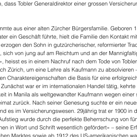
 dass Tobler Generaldirektor einer grossen Versicherun
mmte aus einer alten Zürcher Bürgersfamilie. Geboren 1
er ein Geschäft führte, hielt die Familie den Kontakt mit
«erzogen den Sohn in gutzürcherischer, reformierter Tradi
 sich von jung auf am Reichtum und an der Mannigfalti
», heisst es in einem Nachruf nach dem Tode von Tobler
ch Zürich, um eine Lehre als Kaufmann zu absolvieren 
n Charaktereigenschaften die Basis für eine erfolgreic
 Zunächst war er im internationalen Handel tätig, kehrte
gkeit in Manila als weltgewandter Kaufmann wegen einer
eimat zurück. Nach seiner Genesung suchte er ein neue
nd es im Versicherungswesen. 29jährig trat er 1900 in d
Aufstieg wurde durch die perfekte Beherrschung von fün
n in Wort und Schrift wesentlich gefördert» – seine Er
schen Marktes sowie ab 1912 des US-amerikanischen wa