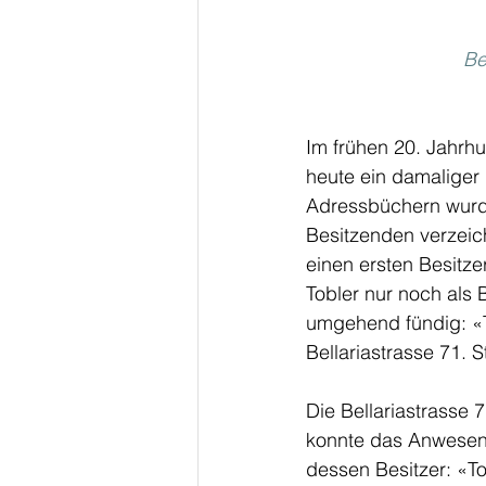
Be
Im frühen 20. Jahrh
heute ein damaliger B
Adressbüchern wurd
Besitzenden verzeic
einen ersten Besitze
Tobler nur noch als B
umgehend fündig: «T
Bellariastrasse 71. 
Die Bellariastrasse 
konnte das Anwesen a
dessen Besitzer: «To