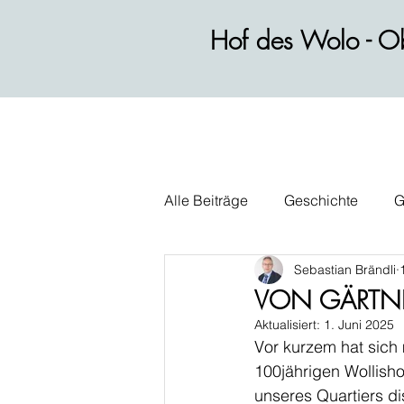
Hof des Wolo - Ob
Alle Beiträge
Geschichte
G
Sebastian Brändli
Wirtschaft
Alltag
Polit
VON GÄRTNE
Aktualisiert:
1. Juni 2025
Vor kurzem hat sich 
100jährigen Wollish
unseres Quartiers di