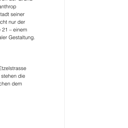
anthrop 
tadt seiner 
cht nur der 
e 21 – einem 
aler Gestaltung.
Etzelstrasse 
 stehen die 
schen dem 